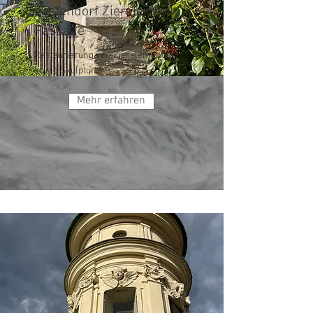
Grafendorf Zierelemente
Fassade
Restaurierung von Zierelementen
sowie Skulpturen
Mehr erfahren