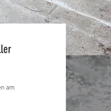
ler
en am